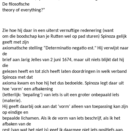
De filosofische
theory of everything?”
Zie hoe hij daar in een uiterst vernuftige redenering (want
om die boodschap kan je Rutten wel op pad sturen) Spinoza gelijk
geeft met zijn
axiomatische stelling “Determinatio negatio est." Hij verwijst naar
de
brief aan Jarig Jelles van 2 juni 1674, maar uit niets blijkt dat hij
die
gelezen heeft en tot zich heeft laten doordringen in welk verband
Spinoza met dat
axioma kwam en hoe hij het dus bedoelde. Spinoza legt daar uit
hoe ‘vorm’ een afbakening
(letterlijk: ‘bepaling’) van iets is uit een groter onbepaald iets
(materie).
Hij geeft daarbij ook aan dat ‘vorm’ alleen van toepassing kan zijn
op eindige en
bepaalde lichamen. Als ik de vorm van iets beschrijf, als ik het
afbaken van de
rest (van wat het niet is) geef ik daarmee niet iets positiefs aan,