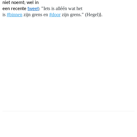
niet noemt; wel in
"Iets is alléén wat het
een recente
tweet
:
is
#binnen
zijn grens en
#door
zijn grens." (Hegel)
).
Facebook
Twitter
Pinterest
WhatsApp