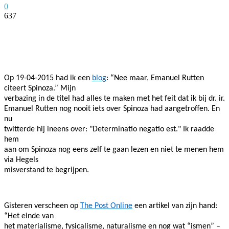
0
637
Facebook
Twitter
Pinterest
WhatsApp
Op 19-04-2015 had ik een
blog
: “Nee maar, Emanuel Rutten
citeert Spinoza.” Mijn
verbazing in de titel had alles te maken met het feit dat ik bij dr. ir.
Emanuel Rutten nog nooit iets over Spinoza had aangetroffen. En
nu
twitterde hij ineens over: "Determinatio negatio est." Ik raadde
hem
aan om Spinoza nog eens zelf te gaan lezen en niet te menen hem
via Hegels
misverstand te begrijpen.
Gisteren verscheen op
The Post Online
een artikel van zijn hand:
“Het einde van
het materialisme, fysicalisme, naturalisme en nog wat “ismen” –