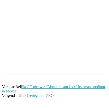
Facebook
Twitter
Pinterest
WhatsApp
Vorig artikel
Fia GT nieuws: ‘Blunder team kost Hezemans podium
in Monza’
Volgend artikel
Overleg met VBO