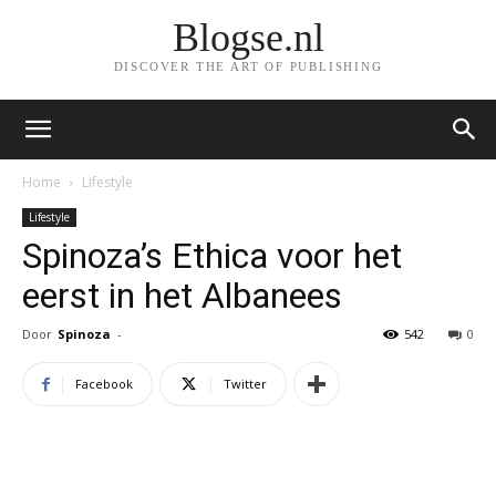
Blogse.nl
DISCOVER THE ART OF PUBLISHING
Home
Lifestyle
Lifestyle
Spinoza’s Ethica voor het
eerst in het Albanees
Door
Spinoza
-
542
0
Facebook
Twitter