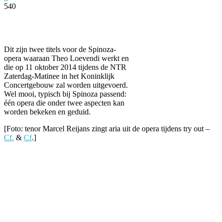
540
Facebook
Twitter
Pinterest
WhatsApp
Dit zijn twee titels voor de Spinoza-
opera waaraan Theo Loevendi werkt en
die op 11 oktober 2014 tijdens de NTR
Zaterdag-Matinee in het Koninklijk
Concertgebouw zal worden uitgevoerd.
Wel mooi, typisch bij Spinoza passend:
één opera die onder twee aspecten kan
worden bekeken en geduid.
[Foto: tenor Marcel Reijans zingt aria uit de opera tijdens try out –
Cf.
&
Cf
.]