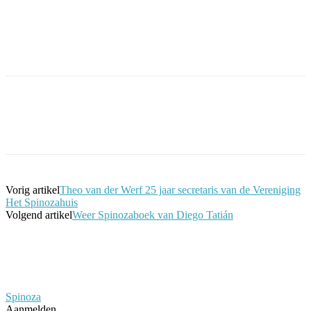
Facebook
Twitter
Pinterest
WhatsApp
Vorig artikel
Theo van der Werf 25 jaar secretaris van de Vereniging
Het Spinozahuis
Volgend artikel
Weer Spinozaboek van Diego Tatián
Spinoza
Aanmelden