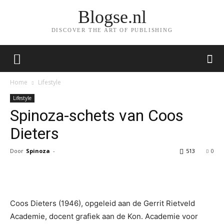
Blogse.nl
DISCOVER THE ART OF PUBLISHING
Home
Lifestyle
Lifestyle
Spinoza-schets van Coos
Dieters
Door
Spinoza
-
513
0
Facebook
Twitter
Pinterest
Wh
Coos Dieters (1946), opgeleid aan de Gerrit Rietveld
Academie, docent grafiek aan de Kon. Academie voor