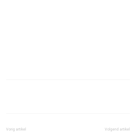
Facebook
Twitter
Pinterest
Wh
Vorig artikel
Volgend artikel