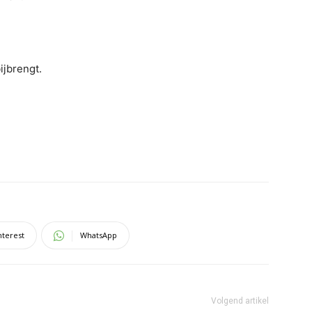
ijbrengt.
nterest
WhatsApp
Volgend artikel