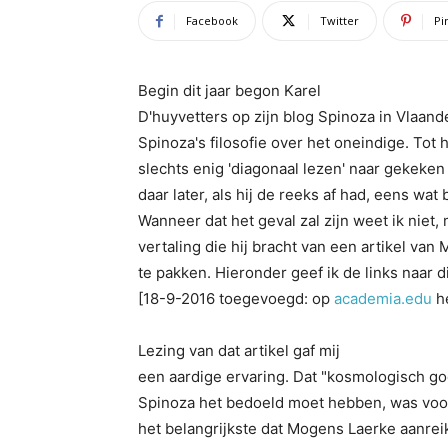
Facebook
Twitter
Pi
Begin dit jaar begon Karel
D'huyvetters op zijn blog Spinoza in Vlaan
Spinoza's filosofie over het oneindige. Tot
slechts enig 'diagonaal lezen' naar gekek
daar later, als hij de reeks af had, eens wat 
Wanneer dat het geval zal zijn weet ik niet
vertaling die hij bracht van een artikel van
te pakken. Hieronder geef ik de links naar d
[18-9-2016 toegevoegd: op
academia.edu
he
Lezing van dat artikel gaf mij
een aardige ervaring. Dat "kosmologisch go
Spinoza het bedoeld moet hebben, was voor m
het belangrijkste dat Mogens Laerke aanrei