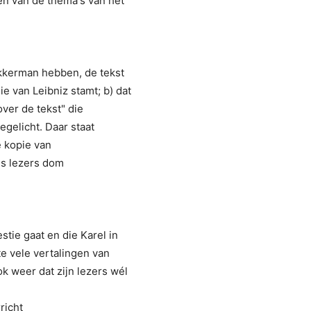
en van de thema's van het
Akkerman hebben, de tekst
e van Leibniz stamt; b) dat
ver de tekst" die
gelicht. Daar staat
e kopie van
als lezers dom
stie gaat en die Karel in
te vele vertalingen van
k weer dat zijn lezers wél
richt