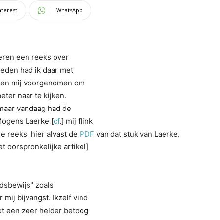
nterest
WhatsApp
deren een reeks over
 heden had ik daar met
en en mij voorgenomen om
beter naar te kijken.
, maar vandaag had de
 Mogens Laerke [
cf
.] mij flink
ie reeks, hier alvast de
PDF
van dat stuk van Laerke.
t oorspronkelijke artikel]
dsbewijs" zoals
ij bijvangst. Ikzelf vind
kt een zeer helder betoog