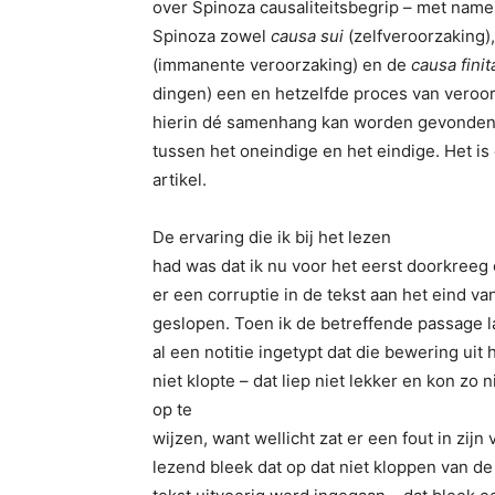
over Spinoza causaliteitsbegrip – met name l
Spinoza zowel
causa sui
(zelfveroorzaking),
(immanente veroorzaking) en de
causa finit
dingen) een en hetzelfde proces van veroor
hierin dé samenhang kan worden gevonden 
tussen het oneindige en het eindige. Het is
artikel.
De ervaring die ik bij het lezen
had was dat ik nu voor het eerst doorkreeg
er een corruptie in de tekst aan het eind van
geslopen. Toen ik de betreffende passage la
al een notitie ingetypt dat die bewering uit 
niet klopte – dat liep niet lekker en kon zo 
op te
wijzen, want wellicht zat er een fout in zij
lezend bleek dat op dat niet kloppen van de