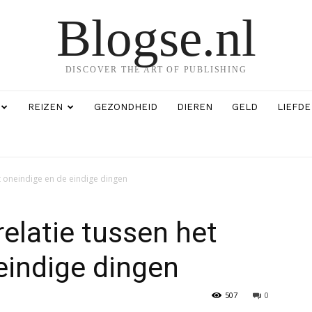
Blogse.nl
DISCOVER THE ART OF PUBLISHING
REIZEN
GEZONDHEID
DIEREN
GELD
LIEFDE
t oneindige en de eindige dingen
relatie tussen het
eindige dingen
507
0