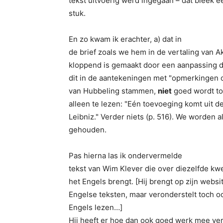
tekst uitvoerig werd ingegaan – dat bleek e
stuk.
En zo kwam ik erachter, a) dat in
de brief zoals we hem in de vertaling van 
kloppend is gemaakt door een aanpassing di
dit in de aantekeningen met "opmerkingen o
van Hubbeling stammen,
niet
goed wordt toe
alleen te lezen: "Eén toevoeging komt uit d
Leibniz." Verder niets (p. 516). We worden 
gehouden.
Pas hierna las ik ondervermelde
tekst van Wim Klever die over diezelfde kwe
het Engels brengt. [Hij brengt op zijn websi
Engelse teksten, maar veronderstelt toch oo
Engels lezen…]
Hij heeft er hoe dan ook goed werk mee ver