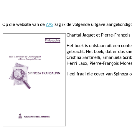
Facebook
Twitter
Pinterest
WhatsApp
Op die website van de
AAS
zag ik de volgende uitgave aangekondigd
Chantal Jaquet et Pierre-François
Het boek is ontstaan uit een conf
gebracht. Het boek, dat er dus sne
Cristina Santinelli, Emanuela Scrib
Henri Laux, Pierre-François More
Heel fraai die cover van Spinoza 
Facebook
Twitter