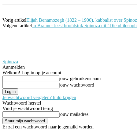
Vorig artikel
Elijah Benamozegh (1822 – 1900), kabbalist over Spinoza
Volgend artikel
Jo Brauner leest hoofdstuk Spinoza uit "Die philosoph
Spinoza
Aanmelden
Welkom! Log in op je account
jouw gebruikersnaam
jouw wachtwoord
Je wachtwoord vergeten? hulp krijgen
Wachtwoord herstel
Vind je wachtwoord terug
jouw mailadres
Er zal een wachtwoord naar je gemaild worden