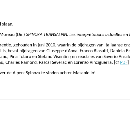
 staan.
 Moreau (Dir.)
SPINOZA TRANSALPIN. Les interprétations actuelles en I
erentie, gehouden in juni 2010, waarin de bijdragen van Italiaanse o
l is, bevat bijdragen van Giuseppe d’Anna, Franco Biasutti, Daniela Bos
ano, Pina Totaro en Stefano Visentin.; en reactries van Saverio Ansald
au, Charles Ramond, Pascal Sévérac en Lorenzo Vinciguerra. [cf
PDF
]
over de Alpen: Spinoza te vinden achter Masaniello!
Pinterest
WhatsApp