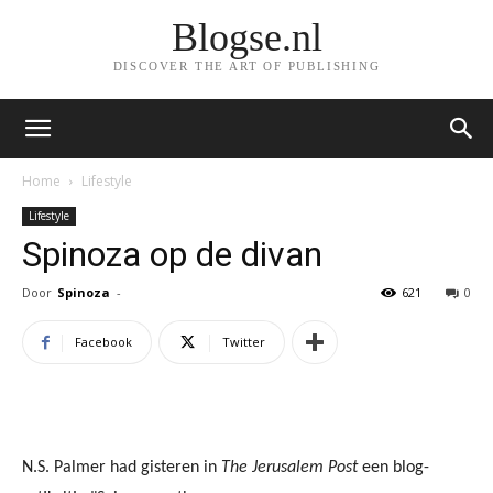
Blogse.nl
DISCOVER THE ART OF PUBLISHING
Home
Lifestyle
Lifestyle
Spinoza op de divan
Door
Spinoza
-
621
0
Facebook
Twitter
N.S. Palmer had gisteren in
The Jerusalem Post
een blog-