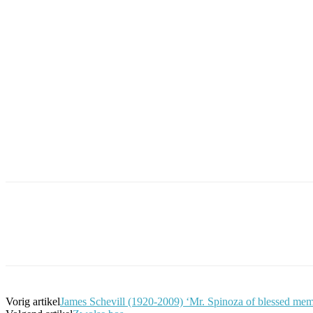
Facebook
Twitter
Pinterest
WhatsApp
Vorig artikel
James Schevill (1920-2009) ‘Mr. Spinoza of blessed me