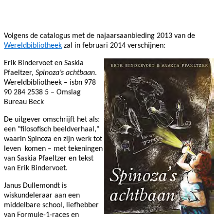
Facebook
Twitter
Pinterest
WhatsApp
Volgens de catalogus met de najaarsaanbieding 2013 van de
Wereldbibliotheek
zal in februari 2014 verschijnen:
Erik Bindervoet en Saskia
Pfaeltzer,
Spinoza’s achtbaan
.
Wereldbibliotheek – isbn 978
90 284 2538 5 – Omslag
Bureau Beck
De uitgever omschrijft het als:
e
en "filosofisch beeldverhaal,"
waarin Spinoza en zijn werk tot
leven komen – met tekeningen
van Saskia Pfaeltzer en tekst
van Erik Bindervoet.
Janus Dullemondt is
wiskundeleraar aan een
middelbare school, liefhebber
van Formule-1-races en