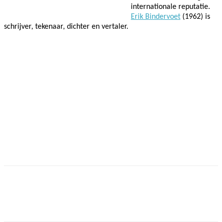
internationale reputatie.
Erik Bindervoet
(1962) is
schrijver, tekenaar, dichter en vertaler.
Facebook
Twitter
Pinterest
WhatsApp