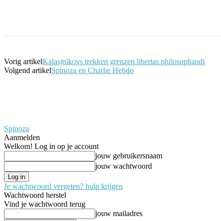
Facebook
Twitter
Pinterest
WhatsApp
Vorig artikel
Kalasjnikovs trekken grenzen libertas philosophandi
Volgend artikel
Spinoza en Charlie Hebdo
Spinoza
Aanmelden
Welkom! Log in op je account
jouw gebruikersnaam
jouw wachtwoord
Je wachtwoord vergeten? hulp krijgen
Wachtwoord herstel
Vind je wachtwoord terug
jouw mailadres