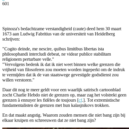
601
Facebook
Twitter
Pinterest
WhatsApp
Spinoza's bedachtzame verstandigheid (caute) deed hem 30 maart
1673 aan Ludwig Fabritius van de universiteit van Heidelberg
schrijven:
"Cogito deinde, me nescire, quibus limitibus libertas ista
philosophandi intercludi debeat, ne videar publice stabilitam
religionem perturbare velle."
"Vervolgens bedenk ik dat ik niet weet binnen welke grenzen die
vrijheid van filosoferen zou moeten worden ingeperkt om de indruk
te vermijden dat ik de van staatswege gevestigde godsdienst zou
willen verstoren."
Daar dit nog te meer geldt voor een waarlijk satirisch cartoonblad
zocht Charlie Hebdo niet de grenzen op, maar zag het volstrekt geen
grenzen à ennuyer les fidèles de toujours [
cf
.]. Tot extremistische
fundamentalisten de grenzen met hun kalasjnikovs trokken.
En dat maakt angstig. Waarom zouden mensen die niet bang zijn bij
elkaar kruipen en schreeuwen dat ze niet bang zijn?