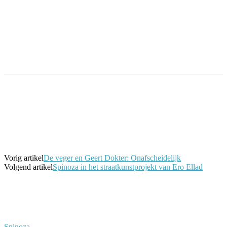
Facebook
Twitter
Pinterest
WhatsApp
Vorig artikel
De veger en Geert Dokter: Onafscheidelijk
Volgend artikel
Spinoza in het straatkunstprojekt van Ero Ellad
Spinoza