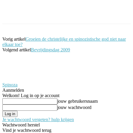
Facebook
Twitter
Pinterest
WhatsApp
Vorig artikel
Groeien de christelijke en spinozistische god niet naar
elkaar toe?
Volgend artikel
Bevrijdingsdag 2009
Spinoza
Aanmelden
Welkom! Log in op je account
jouw gebruikersnaam
jouw wachtwoord
Je wachtwoord vergeten? hulp krijgen
Wachtwoord herstel
Vind je wachtwoord terug