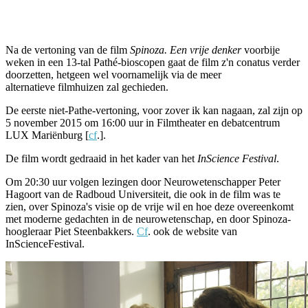
Facebook
Twitter
Pinterest
WhatsApp
Na de vertoning van de film
Spinoza. Een vrije denker
voorbije
weken in een 13-tal Pathé-bioscopen gaat de film z'n conatus verder
doorzetten, hetgeen wel voornamelijk via de meer
alternatieve filmhuizen zal gechieden.
De eerste niet-Pathe-vertoning, voor zover ik kan nagaan, zal zijn op
5 november 2015 om 16:00 uur in Filmtheater en debatcentrum
LUX Mariënburg [
cf
.].
De film wordt gedraaid in het kader van het
InScience Festival
.
Om 20:30 uur volgen lezingen door Neurowetenschapper Peter
Hagoort van de Radboud Universiteit, die ook in de film was te
zien, over Spinoza's visie op de vrije wil en hoe deze overeenkomt
met moderne gedachten in de neurowetenschap, en door Spinoza-
hoogleraar Piet Steenbakkers.
Cf
. ook de website van
InScienceFestival.