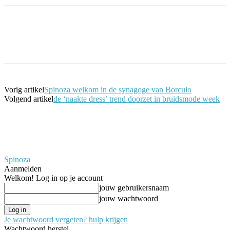
Facebook
Twitter
Pinterest
WhatsApp
Vorig artikel
Spinoza welkom in de synagoge van Borculo
Volgend artikel
de ‘naakte dress’ trend doorzet in bruidsmode week
Spinoza
Aanmelden
Welkom! Log in op je account
jouw gebruikersnaam
jouw wachtwoord
Je wachtwoord vergeten? hulp krijgen
Wachtwoord herstel