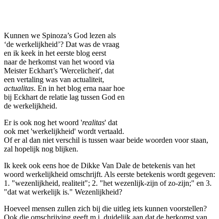
Facebook
Twitter
Pinterest
WhatsApp
Kunnen we Spinoza’s God lezen als
‘de werkelijkheid’? Dat was de vraag
en ik keek in het eerste blog eerst
naar de herkomst van het woord via
Meister Eckhart’s 'Wercelicheit', dat
een vertaling was van actualiteit,
actualitas
. En in het blog erna naar hoe
bij Eckhart de relatie lag tussen God en
de werkelijkheid.
Er is ook nog het woord '
realitas
' dat
ook met 'werkelijkheid' wordt vertaald.
Of er al dan niet verschil is tussen waar beide woorden voor staan,
zal hopelijk nog blijken.
Ik keek ook eens hoe de Dikke Van Dale de betekenis van het
woord werkelijkheid omschrijft. Als eerste betekenis wordt gegeven:
1. "wezenlijkheid, realiteit"; 2. "het wezenlijk-zijn of zo-zijn;" en 3.
"dat wat werkelijk is." Wezenlijkheid?
Hoeveel mensen zullen zich bij die uitleg iets kunnen voorstellen?
Ook die omschrijving geeft m.i. duidelijk aan dat de herkomst van