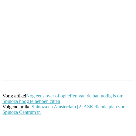
Facebook
Twitter
Pinterest
WhatsApp
Vorig artikel
Nog eens over of opheffen van de ban nodig is om
Spinoza hoog te hebben zitten
Volgend artikel
Spinoza en Amsterdam [2] ASK diende plan voor
Spinoza Centrum in