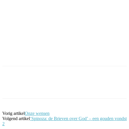
Facebook
Twitter
Pinterest
WhatsApp
Vorig artikel
Onze wensen
Volgend artikel
‘Spinoza: de Brieven over God’ – een gouden vondst
2