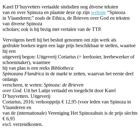
Karel D’huyvetters vertaalde sindsdien nog diverse teksten
van en over Spinoza en plaatste deze op zijn
website
“Spinoza
in Vlaanderen;” zoals de Ethica, de Brieven over God en teksten
van diverse Spinoza
scholars; ook is hij bezig met vertalen van de TTP.
Vervolgens heeft hij het besluit genomen om zijn werk als
gedrukte boeken tegen een lage prijs beschikbaar te stellen, waartoe
hij een
uitgeverij begon: Uitgeverij Coriarius (= leerlooier, leerbewerker of
schoenmaker), waarmee
hij van plan is een reeks
Bibliotheca
Spinozana Flandrica
in de markt te zetten, waarvan het eerste deel
onlangs
verscheen, te weten:
Spinoza: de Brieven
over God.
Uit het Latijn vertaald en toegelicht door Karel
D’huyvetters. Uitgeverij
Coriarius, 2016; verkoopprijs € 12,95 (voor leden van Spinoza in
Vlaanderen en
van de (internationale) Vereniging Het Spinozahuis is de prijs slechts
€ 6,95
excl. verzendkosten.