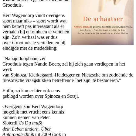
Groothuis.
Bert Wagendorp vindt overigens
sport maar niks – sport wordt wat
hem betreft pas interessant als er
verhalen bij en omheen te vertellen
zijn. Zo'n verhaal was er dus
over Groothuis te vertellen en hij
eindigde met de mededeling:
"Na zijn loopbaan, zei
Groothuis tegen Nando Boers, zal hij zich gaan verdiepen in het
werk
van Spinoza, Kierkegaard, Heidegger en Nietzsche om zodoende de
filosofische vraagstukken betreffende ´het zijn' te bestuderen."
Enfin, zo kan er hier ook eens
geblogd worden over Spinoza en Sotsji.
Overigens zou Bert Wagendorp
mogelijk met vrucht eens kennis
kunnen nemen van Peter
Sloterdijk's D
u mu
t
β
dein Leben ändern. Über
Anthropotechnik
uit 2009 (ook in