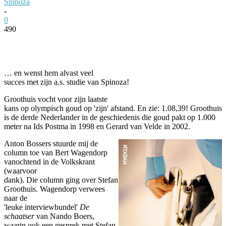
Spinoza
-
0
490
Facebook
Twitter
Pinterest
WhatsApp
… en wenst hem alvast veel
succes met zijn a.s. studie van Spinoza!
Groothuis vocht voor zijn laatste
kans op olympisch goud op 'zijn' afstand. En zie: 1.08,39! Groothuis
is de derde Nederlander in de geschiedenis die goud pakt op 1.000
meter na Ids Postma in 1998 en Gerard van Velde in 2002.
Anton Bossers stuurde mij de
column toe van Bert Wagendorp
vanochtend in de Volkskrant
(waarvoor
dank). Die column ging over Stefan
Groothuis. Wagendorp verwees
naar de
'leuke interviewbundel'
De
schaatser
van Nando Boers,
waarin ook een gesprek met Stefan