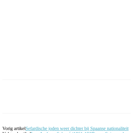
Facebook
Twitter
Pinterest
WhatsApp
Vorig artikel
Sefardische joden weer dichter bij Spaanse nationaliteit