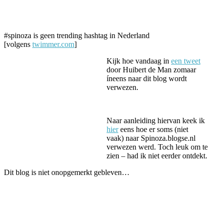
Facebook
Twitter
Pinterest
WhatsApp
#spinoza is geen trending hashtag in Nederland
[volgens
twimmer.com
]
Kijk hoe vandaag in
een tweet
door Huibert de Man zomaar
íneens naar dit blog wordt
verwezen.
Naar aanleiding hiervan keek ik
hier
eens hoe er soms (niet
vaak) naar Spinoza.blogse.nl
verwezen werd. Toch leuk om te
zien – had ik niet eerder ontdekt.
Dit blog is niet onopgemerkt gebleven…