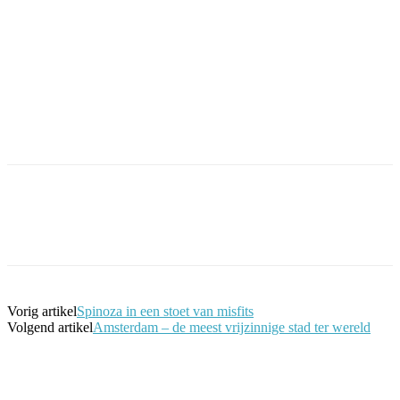
Facebook
Twitter
Pinterest
WhatsApp
Vorig artikel
Spinoza in een stoet van misfits
Volgend artikel
Amsterdam – de meest vrijzinnige stad ter wereld