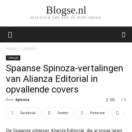
Blogse.nl
DISCOVER THE ART OF PUBLISHING
Home
Lifestyle
Lifestyle
Spaanse Spinoza-vertalingen
van Alianza Editorial in
opvallende covers
Door
Spinoza
-
533
0
Facebook
Twitter
Pinterest
De Spaanse uitgever Alianza Editorial, die al enige jaren