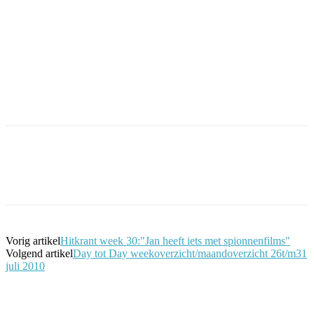
Facebook
Twitter
Pinterest
WhatsApp
Vorig artikel
Hitkrant week 30:"Jan heeft iets met spionnenfilms"
Volgend artikel
Day tot Day weekoverzicht/maandoverzicht 26t/m31
juli 2010