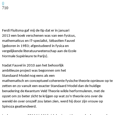
0
710
Facebook
Twitter
Pinterest
WhatsApp
Ferdi Fluitsma gaf mij de tip dat er in januari
2013 een boek verschenen was van een fysicus,
mathematicus en IT-specialist, Sébastien Fauvel
(geboren in 1983; afgestudeerd in fysica en
vergelijkende literatuurwetenschap aan de Ecole
Normale Supérieure te Parijs).
Nadat Fauvel in 2010 aan het behoorlijk
ambitieuze project was begonnen om het
Standaard Model nog eens als een
mathematisch en conceptueel coherente fysische theorie opnieuw op te
zetten en zo vanuit een exacter Standaard Model dan de huidige
benadering de Kwantum Veld Theorie wilde herformuleren, met de
opzet om zo beter zicht te krijgen op wat zo'n theorie ons over de
wereld én over onszelf zou laten zien, werd hij door zijn vrouw op
Spinoza geattendeerd.