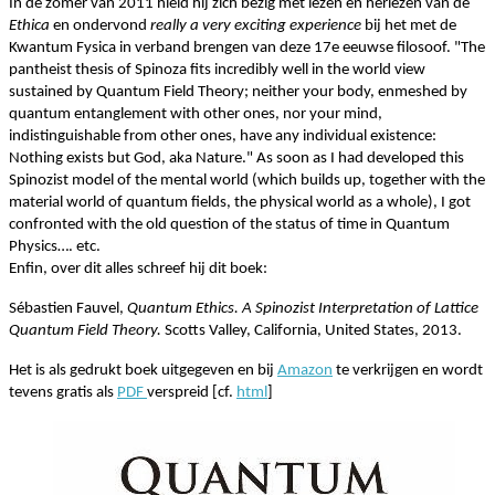
In de zomer van 2011 hield hij zich bezig met lezen en herlezen van de
Ethica
en ondervond
really a very exciting experience
bij het met de
Kwantum Fysica in verband brengen van deze 17e eeuwse filosoof. "The
pantheist thesis of Spinoza fits incredibly well in the world view
sustained by Quantum Field Theory; neither your body, enmeshed by
quantum entanglement with other ones, nor your mind,
indistinguishable from other ones, have any individual existence:
Nothing exists but God, aka Nature." As soon as I had developed this
Spinozist model of the mental world (which builds up, together with the
material world of quantum fields, the physical world as a whole), I got
confronted with the old question of the status of time in Quantum
Physics…. etc.
Enfin, over dit alles schreef hij dit boek:
Sébastien Fauvel,
Quantum Ethics. A Spinozist Interpretation of Lattice
Quantum Field Theory.
Scotts Valley,
California, United States, 2013.
Het is als gedrukt boek uitgegeven en bij
Amazon
te verkrijgen en wordt
tevens gratis als
PDF
verspreid [cf.
html
]