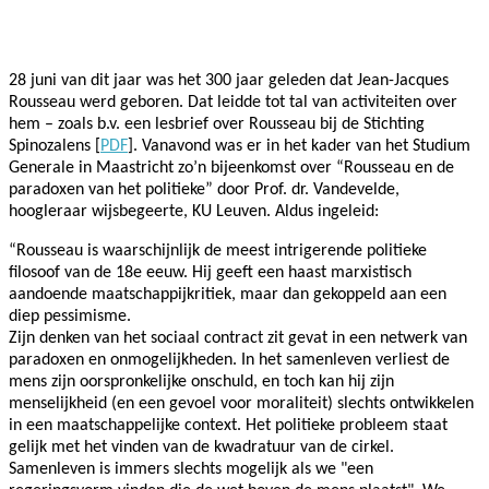
Facebook
Twitter
Pinterest
WhatsApp
28 juni van dit jaar was het 300 jaar geleden dat Jean-Jacques
Rousseau werd geboren. Dat leidde tot tal van activiteiten over
hem – zoals b.v. een lesbrief over Rousseau bij de Stichting
Spinozalens [
PDF
]. Vanavond was er in het kader van het Studium
Generale in Maastricht zo’n bijeenkomst over “Rousseau en de
paradoxen van het politieke” door Prof. dr. Vandevelde,
hoogleraar wijsbegeerte, KU Leuven. Aldus ingeleid:
“Rousseau is waarschijnlijk de meest intrigerende politieke
filosoof van de 18e eeuw. Hij geeft een haast marxistisch
aandoende maatschappijkritiek, maar dan gekoppeld aan een
diep pessimisme.
Zijn denken van het sociaal contract zit gevat in een netwerk van
paradoxen en onmogelijkheden. In het samenleven verliest de
mens zijn oorspronkelijke onschuld, en toch kan hij zijn
menselijkheid (en een gevoel voor moraliteit) slechts ontwikkelen
in een maatschappelijke context. Het politieke probleem staat
gelijk met het vinden van de kwadratuur van de cirkel.
Samenleven is immers slechts mogelijk als we "een