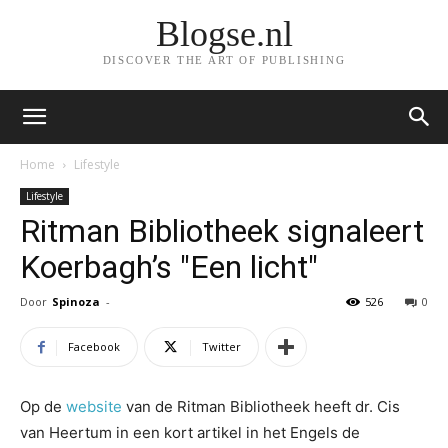
Blogse.nl
DISCOVER THE ART OF PUBLISHING
Home
Lifestyle
Lifestyle
Ritman Bibliotheek signaleert
Koerbagh’s "Een licht"
Door
Spinoza
-
526
0
Facebook
Twitter
Op de
website
van de Ritman Bibliotheek heeft dr. Cis
van Heertum in een kort artikel in het Engels de