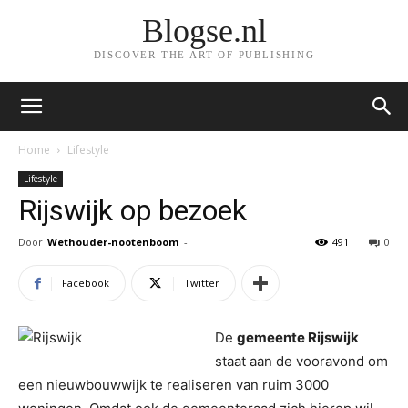
Blogse.nl
DISCOVER THE ART OF PUBLISHING
Home
Lifestyle
Lifestyle
Rijswijk op bezoek
Door
Wethouder-nootenboom
-
491
0
Facebook
Twitter
De
gemeente Rijswijk
staat aan de vooravond om
een nieuwbouwwijk te realiseren van ruim 3000