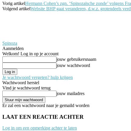
Vorig artikel
Hermann Cohen’s zgn. ‘Spinozaïsche zonde’ volgens Fr
Volgend artikel
Website BHP gaat veranderen, d.w.z. grotendeels ver
Spinoza
Aanmelden
Welkom! Log in op je account
jouw gebruikersnaam
jouw wachtwoord
Je wachtwoord vergeten? hulp krijgen
Wachtwoord herstel
Vind je wachtwoord terug
jouw mailadres
Er zal een wachtwoord naar je gemaild worden
LAAT EEN REACTIE ACHTER
Log in om een opmerking achter te laten