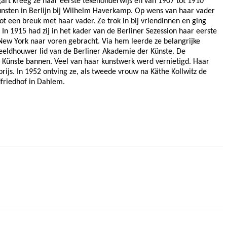
gart kreeg ze haar eerste tekenonderwijs en van 1907 tot 1910
nsten in Berlijn bij Wilhelm Haverkamp. Op wens van haar vader
t een breuk met haar vader. Ze trok in bij vriendinnen en ging
In 1915 had zij in het kader van de Berliner Sezession haar eerste
 New York naar voren gebracht. Via hem leerde ze belangrijke
 beeldhouwer lid van de Berliner Akademie der Künste. De
er Künste bannen. Veel van haar kunstwerk werd vernietigd. Haar
mprijs. In 1952 ontving ze, als tweede vrouw na Käthe Kollwitz de
dfriedhof in Dahlem.