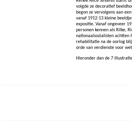
Renée Alice Sintenis stamt u
volgde ze decoratief beeldh
begon ze vervolgens aan een 
vanaf 1912-13 kleine beeldjes
expositie. Vanaf ongeveer 19
personen kennen als Rilke, R
nationaalsozialisten achtten
rehabilitatie na de oorlog bli
orde van verdienste voor wet
Hieronder dan de
7 illustrat
Facebook
Twitter
Pinterest
WhatsApp