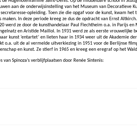
it de Hugenotenfamilie Saint-Denis. Op de middelbare school in Stutt
ouwen aan de onderwijsinstelling van het Museum van Decoratieve Ku
secretaresse-opleiding. Toen zie die opgaf voor de kunst, kwam het to
 maken. In deze periode kreeg ze dus de opdracht van Ernst Altkirch. 
20 werd ze door de kunsthandelaar Paul Flechtheim o.a. in Parijs en
ingelnatz en Aristide Maillol. In 1931 werd ze als eerste vrouwelijke
 haar kunst ‘entartet’ en lieten haar in 1934 weer uit de Akademie d
jkt o.a. uit de al vermelde uitverkiezing in 1951 voor de Berlijnse fil
enschap en kunst. Ze stierf in 1965 en kreeg een eregraf op het Wal
ies van Spinoza’s verblijfplaatsen door Renée Sintenis: