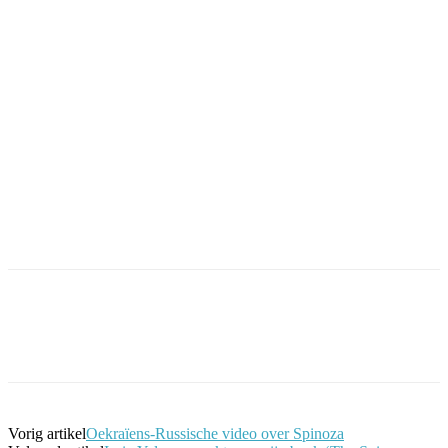
Facebook
Twitter
Pinterest
WhatsApp
Vorig artikel
Oekraïens-Russische video over Spinoza