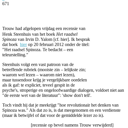
671
Facebook
Twitter
Pinterest
WhatsApp
Trouw had afgelopen vrijdag een recensie van
Henk Steenhuis van het boek
Het raadsel
Spinoza
van Irvin D. Yalom [cf. hier]. Ik besprak
dat boek
hier
op 20 februari 2012 onder de titel:
"Het raadsel Spinoza. Te bedacht – een
teleurstelling."
Steenhuis volgt een vast patroon van de
betreffende rubriek (mooiste zin – lelijkste zin;
waarom wel lezen – waarom niet lezen),
maar tussendoor krijg je vergelijkbare oordelen
als ik gaf: te expliciet, teveel gespit in de
psyche's, stroperige en ongeloofwaardige dialogen, voldoet niet aan
"de eerste wet van de literatuur": 'show don't tell'.
Toch vindt hij dat je meekrijgt "hoe revolutionair het denken van
Spinoza was." Als dat zo is, is dat meegenomen en een verdienste
(maar ik betwijfel of dat voor de gemiddelde lezer zo is).
[recensie op bevel namens Trouw verwijderd]