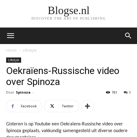
Blogse.nl
DISCOVER THE ART OF PUBLISHING
Home
Lifestyle
Lifestyle
Oekraïens-Russische video
over Spinoza
Door
Spinoza
-
761
0
Facebook
Twitter
Gisteren is op Youtube een
Oekraïens-Russische video over
Spinoza geplaats, vakkundig samengesteld uit diverse oudere