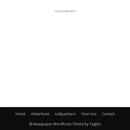
- Advertisement -
Home
Adverteren
Linkpartners
Over ons
Contact
© Newspaper WordPress Theme by TagDiv