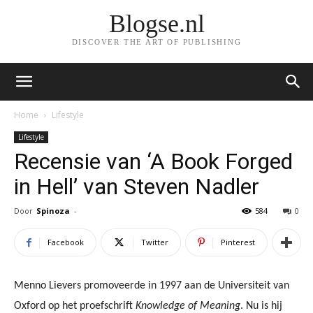
Blogse.nl
DISCOVER THE ART OF PUBLISHING
Home
Lifestyle
Lifestyle
Recensie van ‘A Book Forged
in Hell’ van Steven Nadler
Door
Spinoza
-
584
0
Facebook
Twitter
Pinterest
Menno Lievers promoveerde in 1997 aan de Universiteit van
Oxford op het proefschrift
Knowledge of Meaning
. Nu is hij