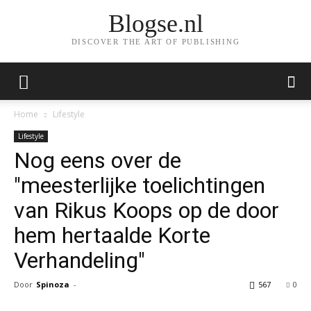
Blogse.nl
DISCOVER THE ART OF PUBLISHING
Home
Lifestyle
Lifestyle
Nog eens over de
"meesterlijke toelichtingen
van Rikus Koops op de door
hem hertaalde Korte
Verhandeling"
Door
Spinoza
-
567
0