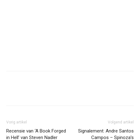
Facebook
Twitter
Pinterest
Wh
Vorig artikel
Volgend artikel
Recensie van ‘A Book Forged
Signalement: Andre Santos
in Hell’ van Steven Nadler
Campos – Spinoza’s