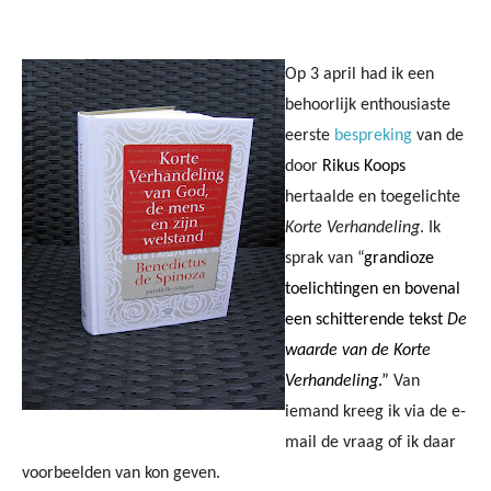
Facebook
Twitter
Pinterest
Wh
Op 3 april had ik een
behoorlijk enthousiaste
eerste
bespreking
van de
door
Rikus Koops
hertaalde en toegelichte
Korte Verhandeling
. Ik
sprak van “
grandioze
toelichtingen en bovenal
een schitterende tekst
De
waarde van de Korte
Verhandeling
.”
Van
iemand kreeg ik via de e-
mail de vraag of ik daar
voorbeelden van kon geven.