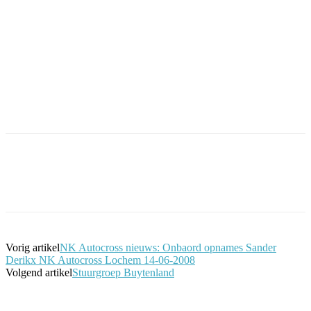
Facebook
Twitter
Pinterest
WhatsApp
Vorig artikel
NK Autocross nieuws: Onbaord opnames Sander
Derikx NK Autocross Lochem 14-06-2008
Volgend artikel
Stuurgroep Buytenland