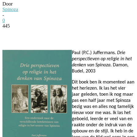
Door
Spinoza
-
0
445
Facebook
Twitter
Pinterest
WhatsApp
Paul (P.C.) Juffermans.
Drie
perspectieven op religie in het
denken van Spinoza
. Damon,
Budel, 2003
Dit boek ben ik momenteel aan
het herlezen. Ik las het vier
jaar geleden, toen ik nog maar
pas een half jaar met Spinoza
bezig was en alles nog tamelijk
nieuw voor me was. Ik las het
geboeid, leerde er veel van en
raakte onder de indruk van de
opbouw en de stijl. Ik heb in de