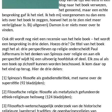
loop van de tijd wel eens in een
blog naar het boek verwezen,
het genoemd, maar een echte
bespreking gaf ik het niet. Ik heb mij voorgenomen nu dan eens
iets over het boek te zeggen, hoewel het zo te zien niet meer
verkrijgbaar is. Bij uitgeverij Damon is er niets meer over te
vinden.
Ook dit wordt nog niet een recensie van het hele boek – het wordt
een bespreking in drie delen. Hoezo drie? De titel van het boek
zegt het al: drie perspectieven op religie onderscheidt Paul
Juffermans in het denken van Spinoza over religie en aan elk
perspectief wijdt hij een uitvoerig hoofdstuk of deel. Elk zou al als
een boek op zichzelf kunnen worden beschouwd. Ik kom daar op
het eind op terug. Hier de drie delen:
[1] Spinoza’s filosofie als godsdienstkritiek, met name over de
superstitie (92 bladzijden);
[2] Filosofische religie: filosofie als metafysisch gefundeerde
ethiek-religieuze heilsweg (124 bladzijden);
[3] Filosofisch-wetenschappelijk onderzoek van de historische
religieuze (westerse) tradities: de openbaringsreligies van