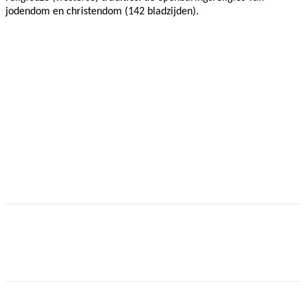
jodendom en christendom (142 bladzijden).
Facebook
Twitter
Pinterest
WhatsApp