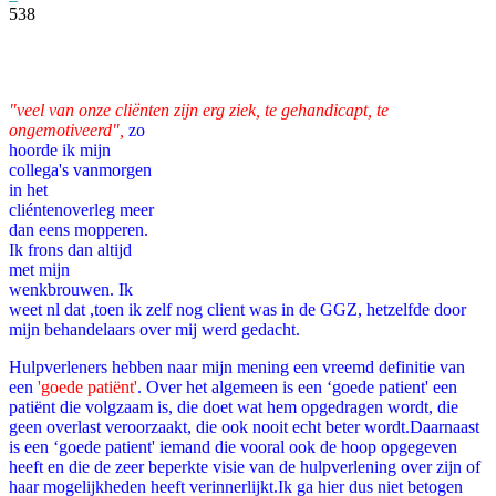
538
Facebook
Twitter
Pinterest
WhatsApp
"veel van onze cliënten zijn erg ziek, te gehandicapt, te
ongemotiveerd",
zo
hoorde ik mijn
collega's vanmorgen
in het
cliéntenoverleg meer
dan eens mopperen.
Ik frons dan altijd
met mijn
wenkbrouwen. Ik
weet nl dat ,toen ik zelf nog client was in de GGZ, hetzelfde door
mijn behandelaars over mij werd gedacht.
Hulpverleners hebben naar mijn mening een vreemd definitie van
een
'goede patiënt'
. Over het algemeen is een ‘goede patient' een
patiënt die volgzaam is, die doet wat hem opgedragen wordt, die
geen overlast veroorzaakt, die ook nooit echt beter wordt.
Daarnaast
is een
‘goede patient'
iemand die vooral ook de hoop opgegeven
heeft en die de zeer beperkte visie van de hulpverlening over zijn of
haar mogelijkheden heeft verinnerlijkt.
Ik ga hier dus niet betogen