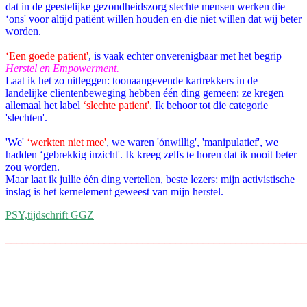
dat in de geestelijke gezondheidszorg slechte mensen werken die
‘ons' voor altijd patiënt willen houden en die niet willen dat wij beter
worden.
‘
Een goede patient'
, is vaak echter onverenigbaar met het begrip
Herstel en Empowerment.
Laat ik het zo uitleggen: toonaangevende kartrekkers in de
landelijke clientenbeweging hebben één ding gemeen: ze kregen
allemaal het label
‘slechte patient'.
Ik behoor tot die categorie
'slechten'.
'We'
‘werkten niet mee'
, we waren
'ónwillig', 'manipulatief', we
hadden ‘gebrekkig inzicht'.
Ik kreeg zelfs te horen dat ik nooit beter
zou worden.
Maar laat ik jullie één ding vertellen, beste lezers: mijn activistische
inslag is het kernelement geweest van mijn herstel.
PSY,tijdschrift GGZ
_______________________________________________________