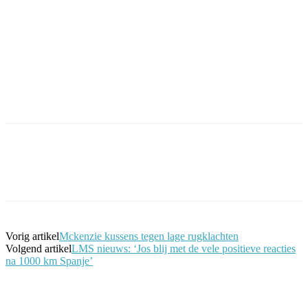
Facebook
Twitter
Pinterest
WhatsApp
Vorig artikel
Mckenzie kussens tegen lage rugklachten
Volgend artikel
LMS nieuws: ‘Jos blij met de vele positieve reacties
na 1000 km Spanje’