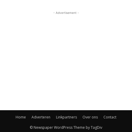
- Advertisement -
Home
Adverteren
Linkpartners
Over ons
Contact
© Newspaper WordPress Theme by TagDiv