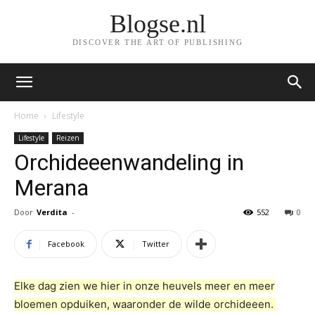
Blogse.nl
DISCOVER THE ART OF PUBLISHING
Home
Lifestyle
Lifestyle
Reizen
Orchideeenwandeling in
Merana
Door
Verdita
-
552
0
Facebook
Twitter
Elke dag zien we hier in onze heuvels meer en meer
bloemen opduiken, waaronder de wilde orchideeen.