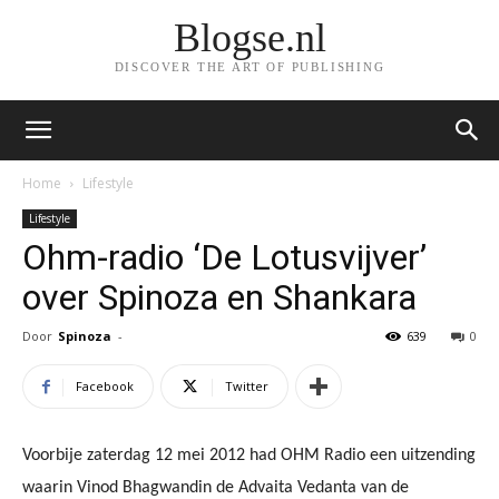
Blogse.nl
DISCOVER THE ART OF PUBLISHING
Home
Lifestyle
Lifestyle
Ohm-radio ‘De Lotusvijver’
over Spinoza en Shankara
Door
Spinoza
-
639
0
Facebook
Twitter
Voorbije zaterdag 12 mei 2012 had OHM Radio een uitzending
waarin Vinod Bhagwandin de Advaita Vedanta van de