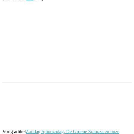
Facebook
Twitter
Pinterest
WhatsApp
Vorig artikel
Zondag Spinozadag: De Groene Spinoza en onze