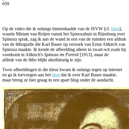
659
Facebook
Twitter
Pinterest
WhatsApp
Op de video die ik onlangs binnenhaalde van de ISVW [cf.
blog
],
waarin Miriam van Reijen vanuit het Spinozahuis in Rijnsburg over
Spinoza sprak, zag ik aan de wand in een van de ruimten een afdruk
van de lithografie die Karl Bauer op verzoek van Ernst Altkirch van
Spinoza maakte. Ik kende de afbeelding alleen in zwart-wit zoals hij
voorkomt in Altkirch's
Spinoza im Porträt
[1913], maar de
afdruk van de litho blijkt okerkleurig te zijn.
Twee afbeeldingen in die kleur kwam ik onlangs tegen op internet
en ga ik toevoegen aan het
blog
dat ik over Karl Bauer maakte,
maar breng ze hier graag in een apart blog onder de aandacht.