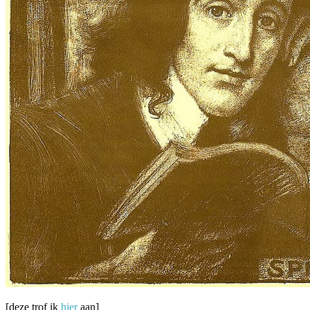
[deze trof ik
hier
aan]