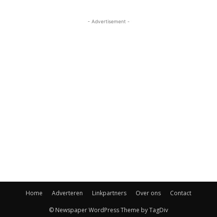
- Advertisement -
Home
Adverteren
Linkpartners
Over ons
Contact
© Newspaper WordPress Theme by TagDiv