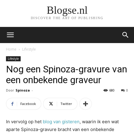
Blogse.nl
DISCOVER THE ART OF PUBLISHING
Home
Lifestyle
Lifestyle
Nog een Spinoza-gravure van
een onbekende graveur
Door
Spinoza
-
680
0
Facebook
Twitter
In vervolg op het
blog van gisteren
, waarin ik een wat
aparte Spinoza-gravure bracht van een onbekende