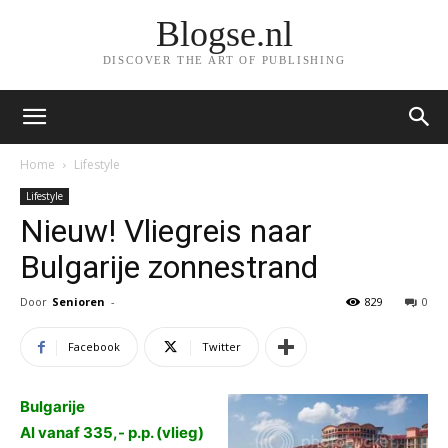
Blogse.nl
DISCOVER THE ART OF PUBLISHING
Home
Lifestyle
Lifestyle
Nieuw! Vliegreis naar
Bulgarije zonnestrand
Door
Senioren
-
829
0
Facebook
Twitter
Bulgarije
Al vanaf 335,- p.p. (vlieg)