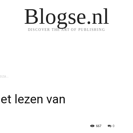
Blogse.nl
DISCOVER THE ART OF PUBLISHING
inoza…
het lezen van
667
0