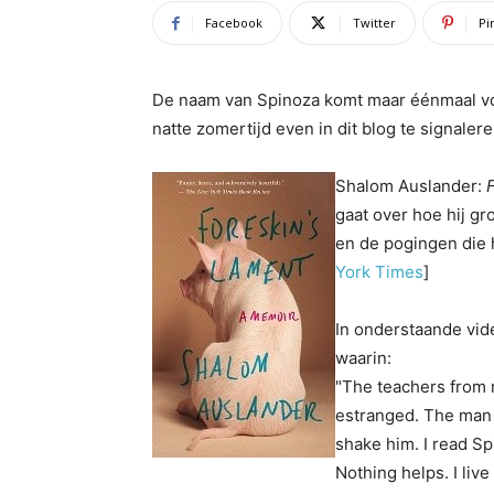
Facebook
Twitter
Pi
De naam van Spinoza komt maar éénmaal voo
natte zomertijd even in dit blog te signalere
Shalom Auslander:
gaat over hoe hij g
en de pogingen die 
York Times
]
In onderstaande vid
waarin:
"The teachers from 
estranged. The man t
shake him. I read Sp
Nothing helps. I live