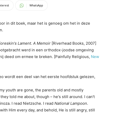
nterest
WhatsApp
r in dit boek, maar het is genoeg om het in deze
n.
Foreskin's Lament. A Memoir
[Riverhead Books, 2007]
rootgebracht werd in een orthodox-joodse omgeving
hij deed om ermee te breken. [Painfully Religious,
New
eo wordt een deel van het eerste hoofdstuk gelezen,
my youth are gone, the parents old and mostly
hey told me about, though – he's still around. I can't
inoza. I read Nietzsche. I read
National Lampoon
.
 with Him every day, and behold, He is still angry, still