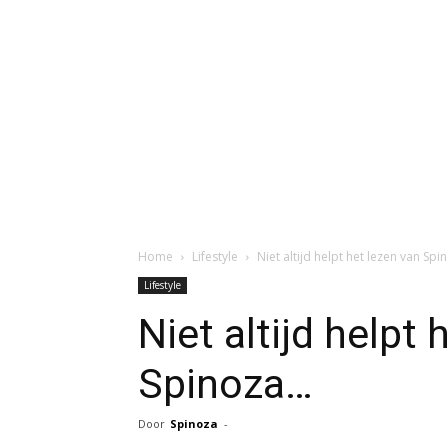
Home
Lifestyle
Niet altijd helpt het lezen van Sp
Lifestyle
Niet altijd helpt 
Spinoza…
Door
Spinoza
-