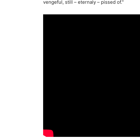
vengeful, still – eternaly – pissed of."