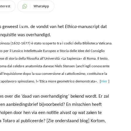
nterest
WhatsApp
uws geweest i.v.m. de vondst van het
Ethica
-manuscript dat
Inquisitie was overhandigd.
inoza (1632-1677) è stato scoperto tra i codici della Biblioteca Vaticana.
to per il Lessico Intellettuale Europeo e Storia delle Idee del Consiglio
e di storia della filosofia all'Università «La Sapienza» di Roma. Il testo,
Roma dal celebre anatomista danese Niels Stensen (anch'egli conoscente
all'Inquisizione dopo la sua conversione al cattolicesimo, costituisce la
 capolavoro spinoziano, l«'Etica more geometrico demonstrata».
[
Hier
]
s over die ‘daad van overhandiging’ bekend wordt. Er zal
en aanbiedingsbrief bijvoorbeeld? En misschien heeft
olpen door hen via een notitie alvast op wat zaken te
na Totaro al publiceerde? [Zie onderstaand blog] Kortom,