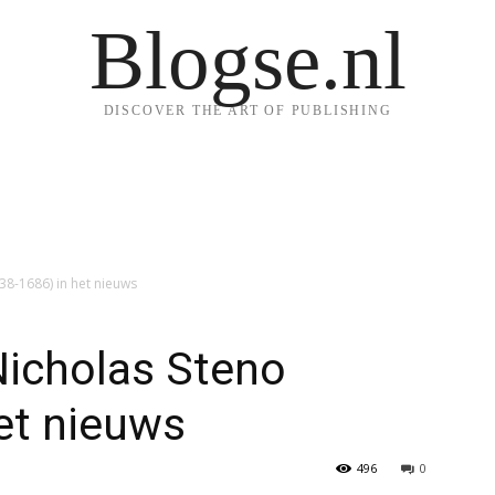
Blogse.nl
DISCOVER THE ART OF PUBLISHING
638-1686) in het nieuws
Nicholas Steno
et nieuws
496
0