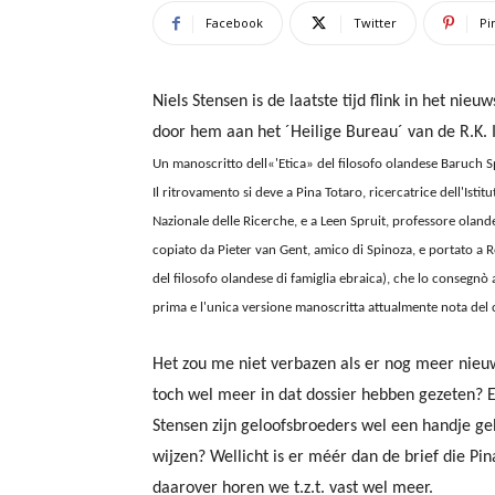
Facebook
Twitter
Pi
Niels Stensen is de laatste tijd flink in het nie
door hem aan het ´Heilige Bureau´ van de R.K. 
Un manoscritto dell«'Etica» del filosofo olandese Baruch Sp
Il ritrovamento si deve a Pina Totaro, ricercatrice dell'Istitu
Nazionale delle Ricerche, e a Leen Spruit, professore olandes
copiato da Pieter van Gent, amico di Spinoza, e portato a 
del filosofo olandese di famiglia ebraica), che lo consegnò 
prima e l'unica versione manoscritta attualmente nota del
Het zou me niet verbazen als er nog meer nieuw
toch wel meer in dat dossier hebben gezeten? E
Stensen zijn geloofsbroeders wel een handje geh
wijzen? Wellicht is er méér dan de brief die Pi
daarover horen we t.z.t. vast wel meer.