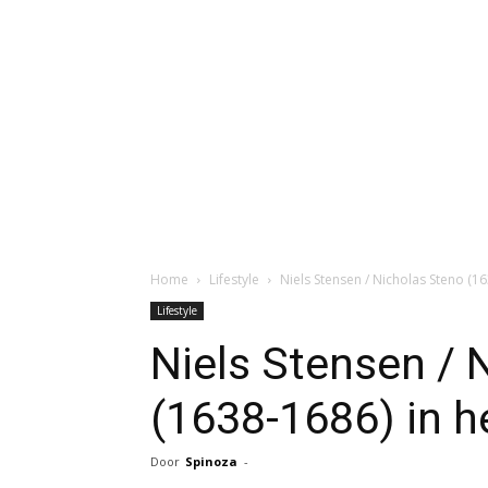
Home
Lifestyle
Niels Stensen / Nicholas Steno (1
Lifestyle
Niels Stensen / 
(1638-1686) in h
Door
Spinoza
-