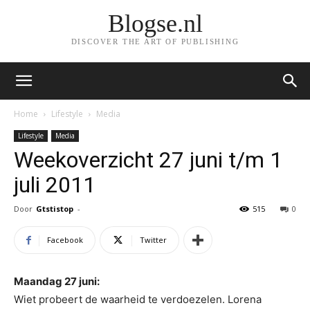
Blogse.nl
DISCOVER THE ART OF PUBLISHING
Home
Lifestyle
Media
Lifestyle
Media
Weekoverzicht 27 juni t/m 1
juli 2011
Door
Gtstistop
-
515
0
Facebook
Twitter
Maandag 27 juni:
Wiet probeert de waarheid te verdoezelen. Lorena