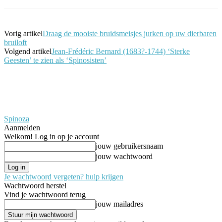
Vorig artikel
Draag de mooiste bruidsmeisjes jurken op uw dierbaren
bruiloft
Volgend artikel
Jean-Frédéric Bernard (1683?-1744) ‘Sterke
Geesten’ te zien als ‘Spinosisten’
Spinoza
Aanmelden
Welkom! Log in op je account
jouw gebruikersnaam
jouw wachtwoord
Je wachtwoord vergeten? hulp krijgen
Wachtwoord herstel
Vind je wachtwoord terug
jouw mailadres