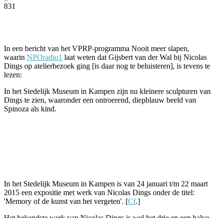
831
Facebook
Twitter
Pinterest
WhatsApp
In een bericht van het VPRP-programma Nooit meer slapen,
waarin
NPOradio1
laat weten dat Gijsbert van der Wal bij Nicolas
Dings op atelierbezoek ging [is daar nog te beluisteren], is tevens te
lezen:
In het Stedelijk Museum in Kampen zijn nu kleinere sculpturen van
Dings te zien, waaronder een ontroerend, diepblauw beeld van
Spinoza als kind.
In het Stedelijk Museum in Kampen is van 24 januari t/m 22 maart
2015 een expositie met werk van Nicolas Dings onder de titel:
'Memory of de kunst van het vergeten'. [
Cf
.]
Het bekendste werk van Nicolas Dings is wel het drie en een halve