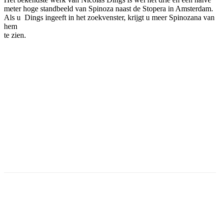
meter hoge standbeeld van Spinoza naast de Stopera in Amsterdam.
Als u Dings ingeeft in het zoekvenster, krijgt u meer Spinozana van
hem
te zien.
Facebook
Twitter
Pinterest
WhatsApp