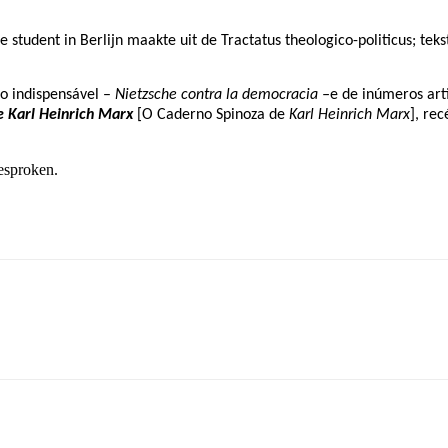
ge student in Berlijn maakte uit de Tractatus theologico-politicus; te
vro indispensável –
Nietzsche contra la democracia –
e de inúmeros ar
e Karl Heinrich Marx
[O Caderno Spinoza de
Karl Heinrich Marx
], re
esproken.