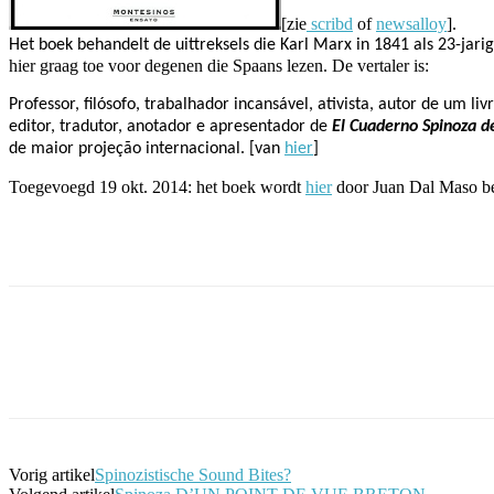
[zie
scribd
of
newsalloy
].
Het boek behandelt de uittreksels die Karl Marx in 1841 als 23-jari
hier graag toe voor degenen die Spaans lezen. De vertaler is:
Professor, filósofo, trabalhador incansável, ativista, autor de um li
editor, tradutor, anotador e apresentador de
El Cuaderno Spinoza d
de maior projeção internacional. [van
hier
]
Toegevoegd 19 okt. 2014: het boek wordt
hier
door Juan Dal Maso b
Facebook
Twitter
Pinterest
WhatsApp
Vorig artikel
Spinozistische Sound Bites?