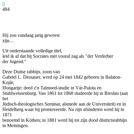
0
484
Facebook
Twitter
Pinterest
WhatsApp
Hij zou vandaag jarig geweest
zijn…
Uit onderstaande volledige titel,
leid ik af dat hij Socrates niet vooral zag als "der Verderber
der Jugend."
Deze Duitse rabbijn, zoon van
Gabriel L. Dessauer, werd op 24 mei 1842 geboren in Balaton-
Kojár,
Hongarije; deed z'n Talmoed-studie in Vár-Palota en
Stuhlweissenburg. Van 1861 tot 1868 studeerde hij in Breslau (aan
het
Jüdisch-theologisches Seminar, alsmede aan de Universiteit) en in
Heidelberg waar hij promoveerde. Na zijn afstuderen werd hij in
1871
benoemd in Köthen; in 1881 werd hij tot zijn dood districtsrabbijn
in Meiningen.