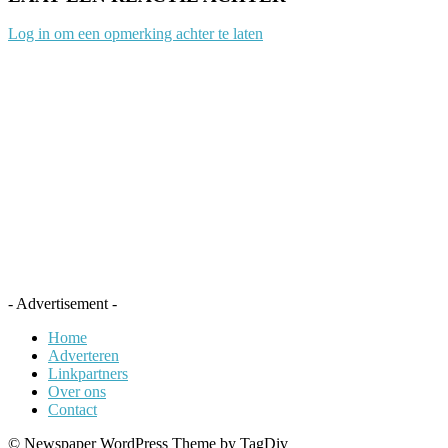
Log in om een opmerking achter te laten
- Advertisement -
Home
Adverteren
Linkpartners
Over ons
Contact
© Newspaper WordPress Theme by TagDiv