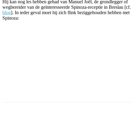
Hij kan nog les hebben gehad van Manuel Joël, de grondlegger of
wegbereider van de geïnteresseerde Spinoza-receptie in Breslau [cf.
blog
]. In ieder geval moet hij zich flink beziggehouden hebben met
Spinoza:
Facebook
Twitter
Pinterest
WhatsApp