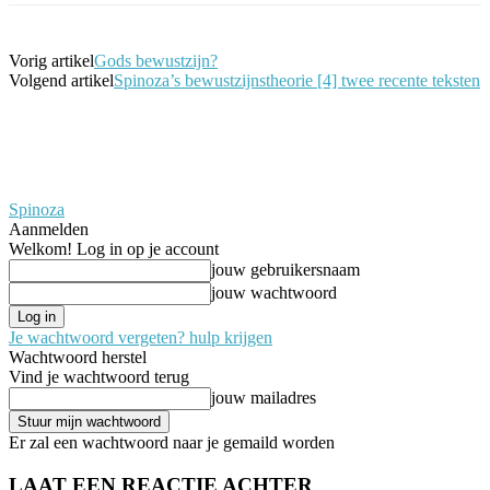
Vorig artikel
Gods bewustzijn?
Volgend artikel
Spinoza’s bewustzijnstheorie [4] twee recente teksten
Spinoza
Aanmelden
Welkom! Log in op je account
jouw gebruikersnaam
jouw wachtwoord
Je wachtwoord vergeten? hulp krijgen
Wachtwoord herstel
Vind je wachtwoord terug
jouw mailadres
Er zal een wachtwoord naar je gemaild worden
LAAT EEN REACTIE ACHTER