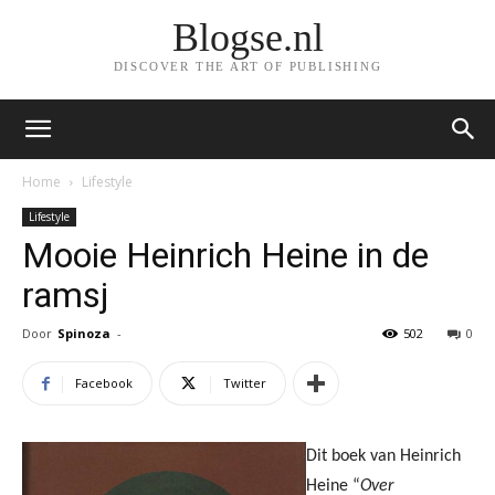
Blogse.nl
DISCOVER THE ART OF PUBLISHING
Home
Lifestyle
Lifestyle
Mooie Heinrich Heine in de
ramsj
Door
Spinoza
-
502
0
Facebook
Twitter
Dit boek van Heinrich
Heine “
Over