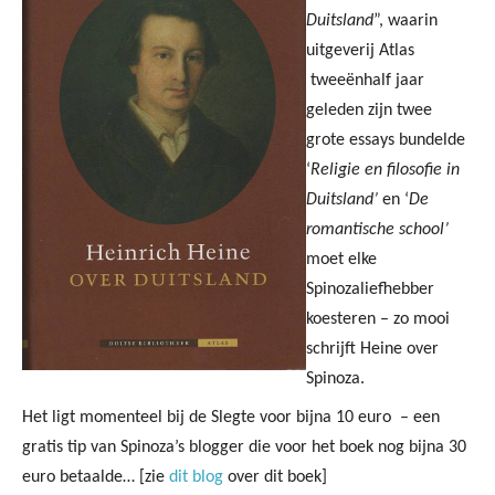
Duitsland
”, waarin
uitgeverij Atlas
tweeënhalf jaar
geleden zijn twee
grote essays bundelde
‘
Religie en filosofie in
Duitsland’
en ‘
De
romantische school’
moet elke
Spinozaliefhebber
koesteren – zo mooi
schrijft Heine over
Spinoza.
Het ligt momenteel bij de Slegte voor bijna 10 euro
– een
gratis tip van Spinoza’s blogger die voor het boek nog bijna 30
euro betaalde… [zie
dit blog
over dit boek]