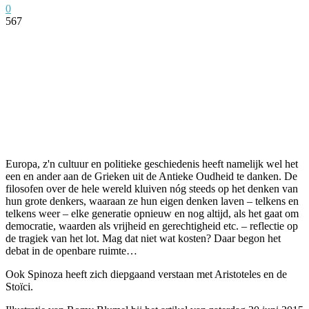
0
567
Facebook
Twitter
Pinterest
WhatsApp
Europa, z'n cultuur en politieke geschiedenis heeft namelijk wel het
een en ander aan de Grieken uit de Antieke Oudheid te danken. De
filosofen over de hele wereld kluiven nóg steeds op het denken van
hun grote denkers, waaraan ze hun eigen denken laven – telkens en
telkens weer – elke generatie opnieuw en nog altijd, als het gaat om
democratie, waarden als vrijheid en gerechtigheid etc. – reflectie op
de tragiek van het lot. Mag dat niet wat kosten? Daar begon het
debat in de openbare ruimte…
Ook Spinoza heeft zich diepgaand verstaan met Aristoteles en de
Stoïci.