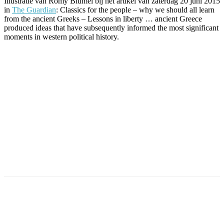
Illustratie van Romy Blumel bij het artikel van zaterdag 20 juni 2015
in
The Guardian
: Classics for the people – why we should all learn
from the ancient Greeks – Lessons in liberty … ancient Greece
produced ideas that have subsequently informed the most significant
moments in western political history.
Facebook
Twitter
Pinterest
WhatsApp