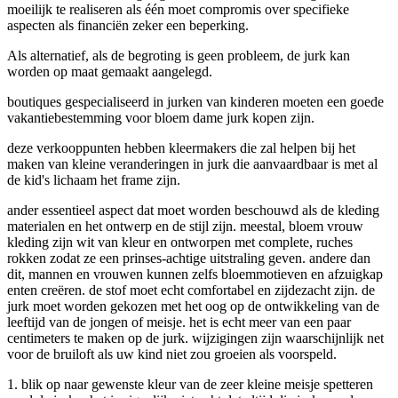
moeilijk te realiseren als één moet compromis over specifieke
aspecten als financiën zeker een beperking.
Als alternatief, als de begroting is geen probleem, de jurk kan
worden op maat gemaakt aangelegd.
boutiques gespecialiseerd in jurken van kinderen moeten een goede
vakantiebestemming voor bloem dame jurk kopen zijn.
deze verkooppunten hebben kleermakers die zal helpen bij het
maken van kleine veranderingen in jurk die aanvaardbaar is met al
de kid's lichaam het frame zijn.
ander essentieel aspect dat moet worden beschouwd als de kleding
materialen en het ontwerp en de stijl zijn. meestal, bloem vrouw
kleding zijn wit van kleur en ontworpen met complete, ruches
rokken zodat ze een prinses-achtige uitstraling geven. andere dan
dit, mannen en vrouwen kunnen zelfs bloemmotieven en afzuigkap
enten creëren. de stof moet echt comfortabel en zijdezacht zijn. de
jurk moet worden gekozen met het oog op de ontwikkeling van de
leeftijd van de jongen of meisje. het is echt meer van een paar
centimeters te maken op de jurk. wijzigingen zijn waarschijnlijk net
voor de bruiloft als uw kind niet zou groeien als voorspeld.
1. blik op naar gewenste kleur van de zeer kleine meisje spetteren