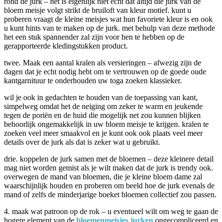
rond de jurk – het is eigenlijk niet echt dat altijd die jurk van de
bloem meisje volgt strikt de bruiloft van kleur motief. kunt u
proberen vraagt de kleine meisjes wat hun favoriete kleur is en ook
u kunt hints van te maken op de jurk. met behulp van deze methode
het een stuk spannender zal zijn voor hen te hebben op de
gerapporteerde kledingstukken product.
twee. Maak een aantal kralen als versieringen – afwezig zijn de
dagen dat je echt nodig hebt om te vertrouwen op de goede oude
kantgarnituur te onderhouden uw toga zoeken klassieker.
wil je ook in gedachten te houden van de toepassing van kant,
simpelweg omdat het de neiging om zeker te warm en jeukende
tegen de poriën en de huid die mogelijk net zou kunnen blijken
behoorlijk ongemakkelijk in uw bloem meisje te krijgen. kralen te
zoeken veel meer smaakvol en je kunt ook ook plaats veel meer
details over de jurk als dat is zeker wat u gebruikt.
drie. koppelen de jurk samen met de bloemen – deze kleinere detail
mag niet worden gemist als je wilt maken dat de jurk is trendy ook.
overwegen de mand van bloemen, die je kleine bloem dame zal
waarschijnlijk houden en proberen om beeld hoe de jurk evenals de
mand of zelfs de minderjarige boeket bloemen collectief zou passen.
4. maak wat patroon op de rok – u eventueel wilt om weg te gaan de
hogere element van de
bloemenmeisjes jurken
ongecompliceerd en