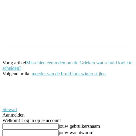
Facebook
Twitter
Pinterest
WhatsApp
Vorig artikel
Misschien een reden om de Grieken wat schuld kwijt te
schelden?
Volgend artikel
moeder van de bruid jurk winter stijlen
Stewart
Aanmelden
Welkom! Log in op je account
jouw gebruikersnaam
jouw wachtwoord