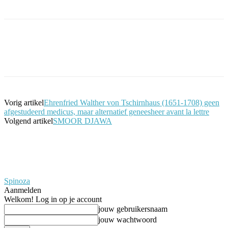
Facebook
Twitter
Pinterest
WhatsApp
Vorig artikel
Ehrenfried Walther von Tschirnhaus (1651-1708) geen
afgestudeerd medicus, maar alternatief geneesheer avant la lettre
Volgend artikel
SMOOR DJAWA
Spinoza
Aanmelden
Welkom! Log in op je account
jouw gebruikersnaam
jouw wachtwoord