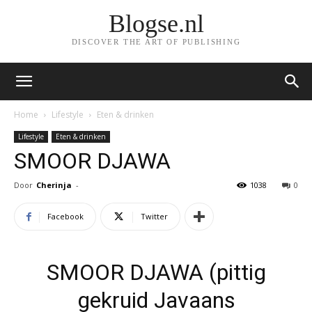
Blogse.nl
DISCOVER THE ART OF PUBLISHING
Home
Lifestyle
Eten & drinken
Lifestyle
Eten & drinken
SMOOR DJAWA
Door
Cherinja
-
1038
0
Facebook
Twitter
SMOOR DJAWA (pittig
gekruid Javaans