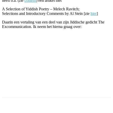
heeft o.a. (zie
content
) een artikel met
A Selection of Yiddish Poetry – Melech Ravitch;
Selections and Introductory Comments by Al Stein
[zie
hier
]
Daarin een vertaling van een deel van zijn Jiddische gedicht The
Excommunication. Ik neem het hierna graag over: