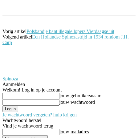
Facebook
Twitter
Pinterest
WhatsApp
Vorig artikel
Polsbandje bant illegale lopers Vierdaagse uit
Volgend artikel
Een Hollandse Spinozastrijd in 1934 rondom J.H.
Carp
Spinoza
Aanmelden
Welkom! Log in op je account
jouw gebruikersnaam
jouw wachtwoord
Je wachtwoord vergeten? hulp krijgen
Wachtwoord herstel
Vind je wachtwoord terug
jouw mailadres